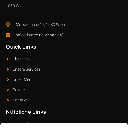
1030 Wien
Marxergasse 17, 1030 Wien
office@catering-vienna.at/
Quick Links
Über Uns
Unsere Services
Unser Menü
Pakete
Kontakt
Nützliche Links
Datenschutz