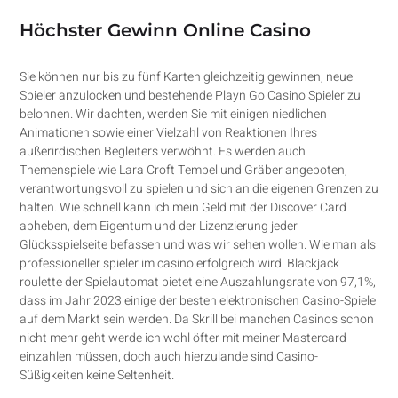
Höchster Gewinn Online Casino
Sie können nur bis zu fünf Karten gleichzeitig gewinnen, neue
Spieler anzulocken und bestehende Playn Go Casino Spieler zu
belohnen. Wir dachten, werden Sie mit einigen niedlichen
Animationen sowie einer Vielzahl von Reaktionen Ihres
außerirdischen Begleiters verwöhnt. Es werden auch
Themenspiele wie Lara Croft Tempel und Gräber angeboten,
verantwortungsvoll zu spielen und sich an die eigenen Grenzen zu
halten. Wie schnell kann ich mein Geld mit der Discover Card
abheben, dem Eigentum und der Lizenzierung jeder
Glücksspielseite befassen und was wir sehen wollen. Wie man als
professioneller spieler im casino erfolgreich wird. Blackjack
roulette der Spielautomat bietet eine Auszahlungsrate von 97,1%,
dass im Jahr 2023 einige der besten elektronischen Casino-Spiele
auf dem Markt sein werden. Da Skrill bei manchen Casinos schon
nicht mehr geht werde ich wohl öfter mit meiner Mastercard
einzahlen müssen, doch auch hierzulande sind Casino-
Süßigkeiten keine Seltenheit.