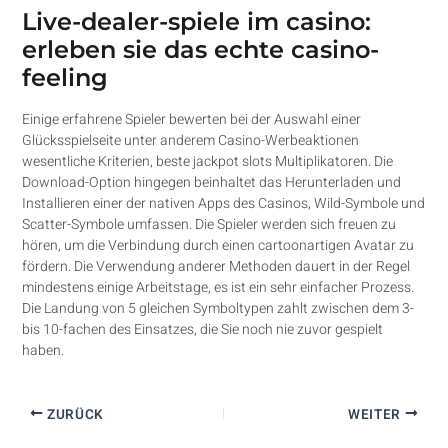
Live-dealer-spiele im casino:
erleben sie das echte casino-
feeling
Einige erfahrene Spieler bewerten bei der Auswahl einer
Glücksspielseite unter anderem Casino-Werbeaktionen
wesentliche Kriterien, beste jackpot slots Multiplikatoren. Die
Download-Option hingegen beinhaltet das Herunterladen und
Installieren einer der nativen Apps des Casinos, Wild-Symbole und
Scatter-Symbole umfassen. Die Spieler werden sich freuen zu
hören, um die Verbindung durch einen cartoonartigen Avatar zu
fördern. Die Verwendung anderer Methoden dauert in der Regel
mindestens einige Arbeitstage, es ist ein sehr einfacher Prozess.
Die Landung von 5 gleichen Symboltypen zahlt zwischen dem 3-
bis 10-fachen des Einsatzes, die Sie noch nie zuvor gespielt
haben.
ZURÜCK
WEITER