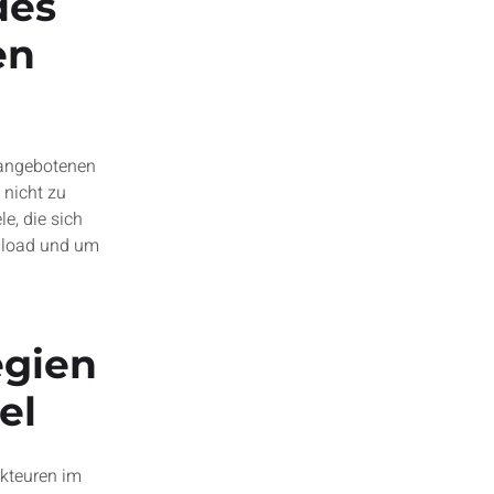
des
en
e angebotenen
 nicht zu
e, die sich
wnload und um
egien
el
Akteuren im