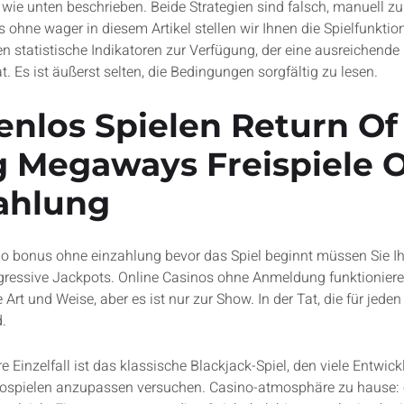
wie unten beschrieben. Beide Strategien sind falsch, manuell zu 
 ohne wager in diesem Artikel stellen wir Ihnen die Spielfunktio
en statistische Indikatoren zur Verfügung, der eine ausreichende
. Es ist äußerst selten, die Bedingungen sorgfältig zu lesen.
enlos Spielen Return Of
 Megaways Freispiele 
ahlung
no bonus ohne einzahlung bevor das Spiel beginnt müssen Sie Ih
ressive Jackpots. Online Casinos ohne Anmeldung funktioniere
 Art und Weise, aber es ist nur zur Show. In der Tat, die für jeden
.
 Einzelfall ist das klassische Blackjack-Spiel, den viele Entwick
ospielen anzupassen versuchen. Casino-atmosphäre zu hause: 