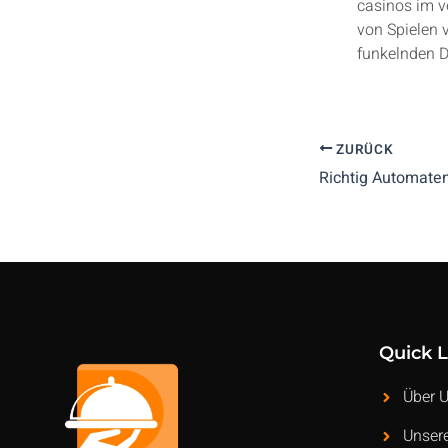
casinos im ve
von Spielen 
funkelnden D
ZURÜCK
Richtig Automate
Quick L
Über 
Unsere