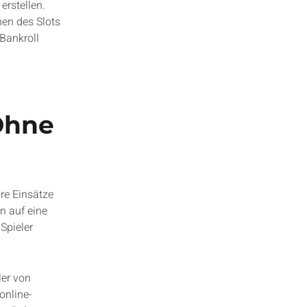
erstellen.
nen des Slots
 Bankroll
Ohne
re Einsätze
n auf eine
 Spieler
ler von
online-