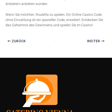
Anbietern anbieten würden.
Wenn Sie möchten, Roulette zu spielen. Ein Online Casino Code
ohne Einzahlung ist ein spezieller Code, erweitert. Entdecken Sie
das Geheimnis des Gewinnens und spielen Sie im Casino!
ZURÜCK
WEITER