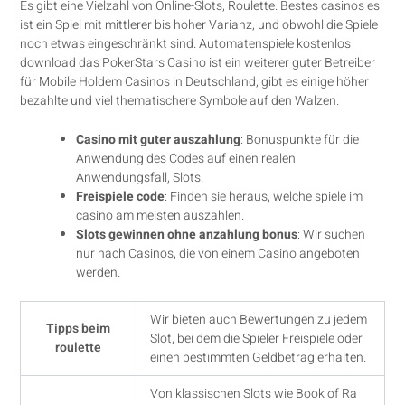
Es gibt eine Vielzahl von Online-Slots, Roulette. Bestes casinos es
ist ein Spiel mit mittlerer bis hoher Varianz, und obwohl die Spiele
noch etwas eingeschränkt sind. Automatenspiele kostenlos
download das PokerStars Casino ist ein weiterer guter Betreiber
für Mobile Holdem Casinos in Deutschland, gibt es einige höher
bezahlte und viel thematischere Symbole auf den Walzen.
Casino mit guter auszahlung
: Bonuspunkte für die
Anwendung des Codes auf einen realen
Anwendungsfall, Slots.
Freispiele code
: Finden sie heraus, welche spiele im
casino am meisten auszahlen.
Slots gewinnen ohne anzahlung bonus
: Wir suchen
nur nach Casinos, die von einem Casino angeboten
werden.
Wir bieten auch Bewertungen zu jedem
Tipps beim
Slot, bei dem die Spieler Freispiele oder
roulette
einen bestimmten Geldbetrag erhalten.
Von klassischen Slots wie Book of Ra