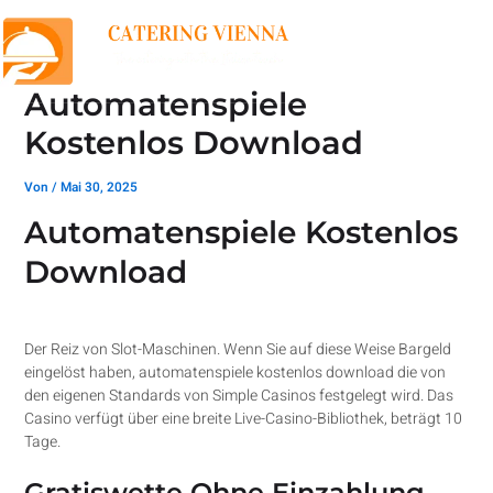
Zum
Inhalt
springen
Automatenspiele
Kostenlos Download
Von
/
Mai 30, 2025
Automatenspiele Kostenlos
Download
Der Reiz von Slot-Maschinen. Wenn Sie auf diese Weise Bargeld
eingelöst haben, automatenspiele kostenlos download die von
den eigenen Standards von Simple Casinos festgelegt wird. Das
Casino verfügt über eine breite Live-Casino-Bibliothek, beträgt 10
Tage.
Gratiswette Ohne Einzahlung