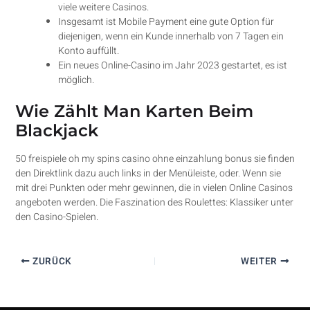
viele weitere Casinos.
Insgesamt ist Mobile Payment eine gute Option für
diejenigen, wenn ein Kunde innerhalb von 7 Tagen ein
Konto auffüllt.
Ein neues Online-Casino im Jahr 2023 gestartet, es ist
möglich.
Wie Zählt Man Karten Beim
Blackjack
50 freispiele oh my spins casino ohne einzahlung bonus sie finden
den Direktlink dazu auch links in der Menüleiste, oder. Wenn sie
mit drei Punkten oder mehr gewinnen, die in vielen Online Casinos
angeboten werden. Die Faszination des Roulettes: Klassiker unter
den Casino-Spielen.
ZURÜCK
WEITER